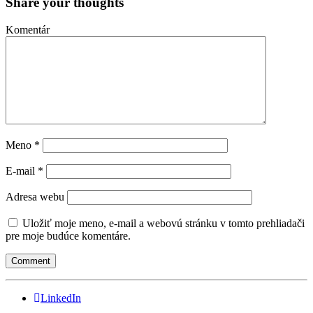
Share your thoughts
Komentár
Meno
*
E-mail
*
Adresa webu
Uložiť moje meno, e-mail a webovú stránku v tomto prehliadači
pre moje budúce komentáre.
LinkedIn